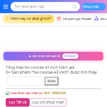
Đăng nhập
Deal Shopee
Deal Lazada
Deal Tiki
Danh mụ
Trang chủ
Hôm nay có deal gì hot?
Mã giảm giá Shopee
Bài 
🔥 Vào nhóm săn sale nè
VÔ NGAY
Tổng Hợp tivi coocaa 43 inch Giảm giá
0+ Sản phẩm "tivi coocaa 43 inch" được tìm thấy
Sắp xếp theo
Share
16:11 - 8/8/2026
Deal được cập nhật lúc:
Lọc Tất cả
Lọc chỉ shop mall