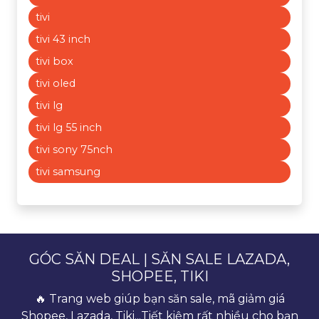
tivi
tivi 43 inch
tivi box
tivi oled
tivi lg
tivi lg 55 inch
tivi sony 75nch
tivi samsung
GÓC SĂN DEAL | SĂN SALE LAZADA,
SHOPEE, TIKI
🔥 Trang web giúp bạn săn sale, mã giảm giá
Shopee, Lazada, Tiki...Tiết kiệm rất nhiều cho bạn